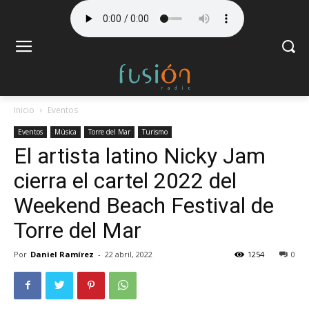
Inicio
Eventos
Eventos
Música
Torre del Mar
Turismo
El artista latino Nicky Jam
cierra el cartel 2022 del
Weekend Beach Festival de
Torre del Mar
Por
Daniel Ramírez
-
22 abril, 2022
1254
0