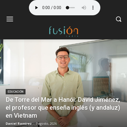
EDUCACIÓN
De Torre del Mar a Hanói: David Jiménez,
el profesor que enseña inglés (y andaluz)
en Vietnam
Daniel Ramírez
-
7 agosto, 2026