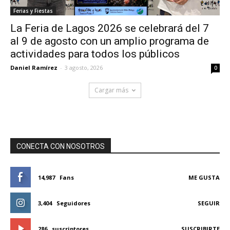
Ferias y Fiestas
La Feria de Lagos 2026 se celebrará del 7
al 9 de agosto con un amplio programa de
actividades para todos los públicos
Daniel Ramírez
-
3 agosto, 2026
0
Cargar más
CONECTA CON NOSOTROS
14,987
Fans
ME GUSTA
3,404
Seguidores
SEGUIR
286
suscriptores
SUSCRIBIRTE