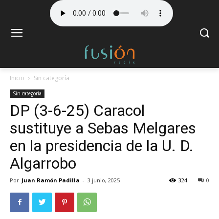
Inicio
Sin categoría
Sin categoría
DP (3-6-25) Caracol
sustituye a Sebas Melgares
en la presidencia de la U. D.
Algarrobo
Por
Juan Ramón Padilla
-
3 junio, 2025
324
0