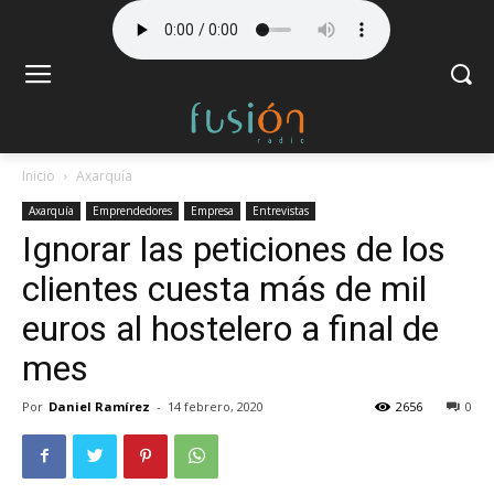
Inicio
Axarquía
Axarquía
Emprendedores
Empresa
Entrevistas
Ignorar las peticiones de los
clientes cuesta más de mil
euros al hostelero a final de
mes
Por
Daniel Ramírez
-
14 febrero, 2020
2656
0