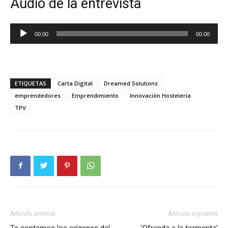
Audio de la entrevista
Reproductor
00:00
00:00
de
audio
ETIQUETAS
Carta Digital
Dreamed Solutions
emprendedores
Emprendimiento
Innovación Hostelería
TPV
Artículo anterior
Artículo siguiente
Te contamos los orígenes del
‘Ofrenda a la tormenta’