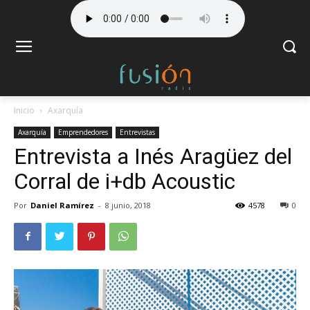
Inicio
Axarquía
Axarquía
Emprendedores
Entrevistas
Entrevista a Inés Aragüez del
Corral de i+db Acoustic
Por
Daniel Ramírez
-
8 junio, 2018
4578
0