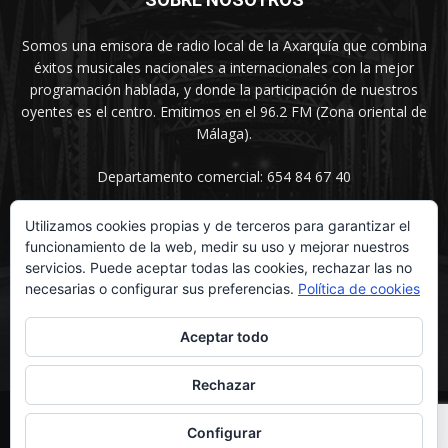
Somos una emisora de radio local de la Axarquía que combina
éxitos musicales nacionales a internacionales con la mejor
programación hablada, y donde la participación de nuestros
oyentes es el centro. Emitimos en el 96.2 FM (Zona oriental de
Málaga).
Departamento comercial: 654 84 67 40
Utilizamos cookies propias y de terceros para garantizar el
funcionamiento de la web, medir su uso y mejorar nuestros
SÍGUENOS
servicios. Puede aceptar todas las cookies, rechazar las no
necesarias o configurar sus preferencias.
Política de cookies
Aceptar todo
Rechazar
© UNIMEDIOS - Agencia de Marketing en Vélez-Málaga 2026
Configurar