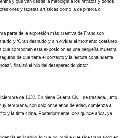
enina y que van desde la mitología a los retratos y donde
ofesiones y facetas artísticas como la de pintora o
rma parte de la expresión más creativa de Francisco
nudo’ y ‘Gran desnudo’ y sin olvidar el momento coetáneo
ras que componen esta exposición es una pequeña muestra
eguros de que tiene el contexto y la lectura contundente
z”, finalizó el hijo del desaparecido pintor.
iciembre de 1932. En plena Guerra Civil, se traslada, junto
 muy temprana, con solo once años de edad, comienza a
fito y la tinta china. Posteriormente, con quince años, ya
sidencia en Madrid, lo que no impide que siga trabajando en