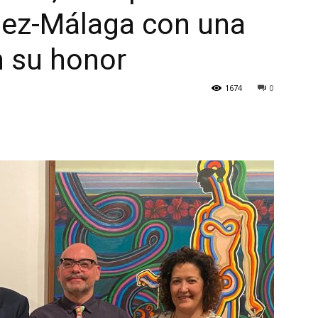
lez-Málaga con una
n su honor
1674
0