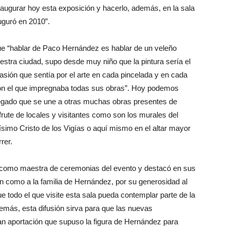
naugurar hoy esta exposición y hacerlo, además, en la sala
uguró en 2010”.
que “hablar de Paco Hernández es hablar de un veleño
estra ciudad, supo desde muy niño que la pintura sería el
pasión que sentía por el arte en cada pincelada y en cada
 con el que impregnaba todas sus obras”. Hoy podemos
 legado que se une a otras muchas obras presentes de
ute de locales y visitantes como son los murales del
tísimo Cristo de los Vigías o aquí mismo en el altar mayor
rer.
ó como maestra de ceremonias del evento y destacó en sus
ón como a la familia de Hernández, por su generosidad al
e todo el que visite esta sala pueda contemplar parte de la
demás, esta difusión sirva para que las nuevas
an aportación que supuso la figura de Hernández para