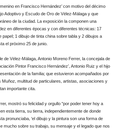
emenino en Francisco Hernández’ con motivo del décimo
, Hijo Adoptivo y Escudo de Oro de Vélez-Málaga y que
áneo de la ciudad. La exposición la componen una
dez en diferentes épocas y con diferentes técnicas: 17
e papel; 1 dibujo de tinta china sobre tabla y 2 dibujos a
ta el próximo 25 de junio.
alde de Vélez-Málaga, Antonio Moreno Ferrer, la concejala de
ociación Pintor Francisco Hernández’, Antonio Ruiz y el hijo
presentación de la familia; que estuvieron acompañados por
Muñoz, multitud de particulares, artistas, asociaciones y
tan importante cita.
er, mostró su felicidad y orgullo “por poder tener hoy a
 esta tierra, su tierra, independientemente de donde
ta pronunciaba, ‘el dibujo y la pintura son una forma de
ce mucho sobre su trabajo, su mensaje y el legado que nos