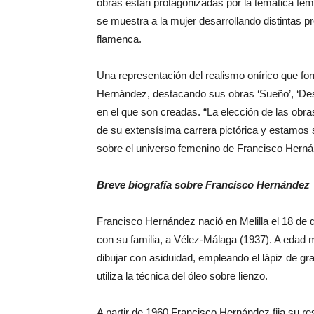
obras están protagonizadas por la temática fem
se muestra a la mujer desarrollando distintas pr
flamenca.
Una representación del realismo onírico que fo
Hernández, destacando sus obras ‘Sueño’, ‘Des
en el que son creadas. “La elección de las ob
de su extensísima carrera pictórica y estamos s
sobre el universo femenino de Francisco Hernánde
Breve biografía sobre Francisco Hernández
Francisco Hernández nació en Melilla el 18 de d
con su familia, a Vélez-Málaga (1937). A edad
dibujar con asiduidad, empleando el lápiz de gra
utiliza la técnica del óleo sobre lienzo.
A partir de 1960 Francisco Hernández fija su re