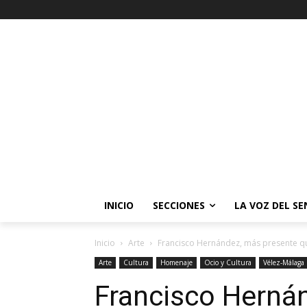
INICIO
SECCIONES
LA VOZ DEL S
Inicio
Arte
Francisco Hernández, más presente qu
Arte
Cultura
Homenaje
Ocio y Cultura
Vélez-Málaga
Francisco Herná