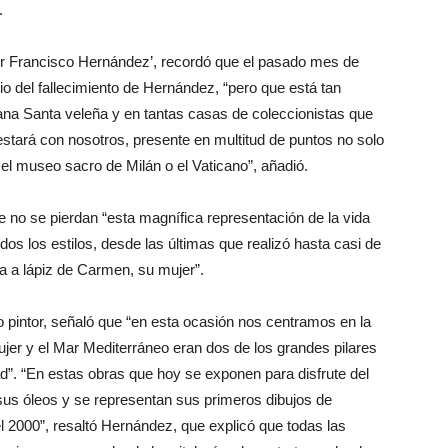
.
tor Francisco Hernández’, recordó que el pasado mes de
io del fallecimiento de Hernández, “pero que está tan
ana Santa veleña y en tantas casas de coleccionistas que
estará con nosotros, presente en multitud de puntos no solo
el museo sacro de Milán o el Vaticano”, añadió.
e no se pierdan “esta magnífica representación de la vida
odos los estilos, desde las últimas que realizó hasta casi de
a a lápiz de Carmen, su mujer”.
o pintor, señaló que “en esta ocasión nos centramos en la
ujer y el Mar Mediterráneo eran dos de los grandes pilares
. “En estas obras que hoy se exponen para disfrute del
 sus óleos y se representan sus primeros dibujos de
l 2000”, resaltó Hernández, que explicó que todas las