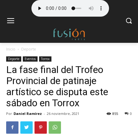
Inicio
Deporte
Deporte
Eventos
Torrox
La fase final del Trofeo
Provincial de patinaje
artístico se disputa este
sábado en Torrox
Por
Daniel Ramírez
-
26 noviembre, 2021
855
0