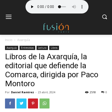
Inicio
Axarquía
Axarquía
Entrevistas
Lectura
Libros
Libros de la Axarquía, la
editorial que defiende la
Comarca, dirigida por Paco
Montoro
Por
Daniel Ramírez
-
23 abril, 2024
2518
0