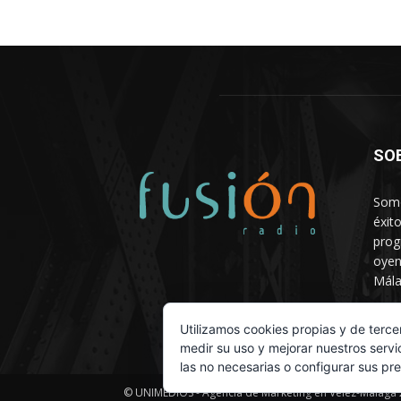
SO
Somo
éxit
prog
oyen
Mála
Depa
Utilizamos cookies propias y de terce
medir su uso y mejorar nuestros servi
las no necesarias o configurar sus pr
© UNIMEDIOS - Agencia de Marketing en Vélez-Málaga