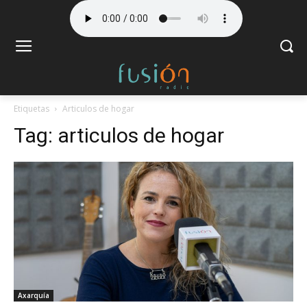
Etiquetas
Articulos de hogar
Tag:
articulos de hogar
Axarquía