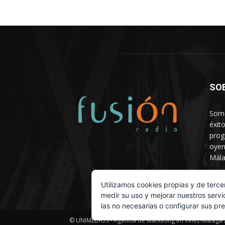
SO
Somo
éxit
prog
oyen
Mála
Depa
Utilizamos cookies propias y de terce
medir su uso y mejorar nuestros servi
las no necesarias o configurar sus pr
© UNIMEDIOS - Agencia de Marketing en Vélez-Málaga