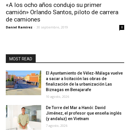
«A los ocho años condujo su primer
camión» Orlando Santos, piloto de carrera
de camiones
Daniel Ramírez
-
30 septiembre, 2019
0
MOST READ
El Ayuntamiento de Vélez-Málaga vuelve
a sacar a licitación las obras de
finalización de la urbanización Las
Biznagas en Benajarafe
10 agosto, 2026
De Torre del Mar a Hanói: David
Jiménez, el profesor que enseña inglés
(y andaluz) en Vietnam
7 agosto, 2026