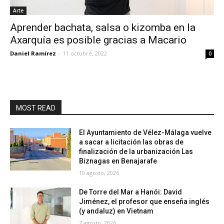
Arte
Aprender bachata, salsa o kizomba en la
Axarquía es posible gracias a Macario
Daniel Ramírez
-
11 octubre, 2022
0
MOST READ
El Ayuntamiento de Vélez-Málaga vuelve
a sacar a licitación las obras de
finalización de la urbanización Las
Biznagas en Benajarafe
10 agosto, 2026
De Torre del Mar a Hanói: David
Jiménez, el profesor que enseña inglés
(y andaluz) en Vietnam
7 agosto, 2026