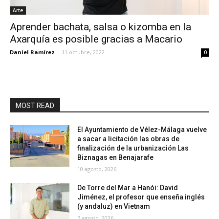
Arte
Aprender bachata, salsa o kizomba en la
Axarquía es posible gracias a Macario
Daniel Ramírez
-
11 octubre, 2022
0
MOST READ
El Ayuntamiento de Vélez-Málaga vuelve
a sacar a licitación las obras de
finalización de la urbanización Las
Biznagas en Benajarafe
10 agosto, 2026
De Torre del Mar a Hanói: David
Jiménez, el profesor que enseña inglés
(y andaluz) en Vietnam
7 agosto, 2026