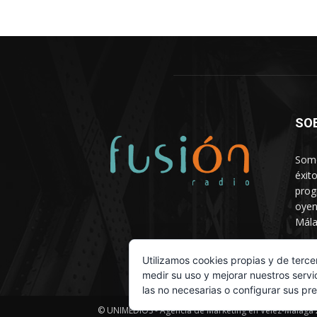
SO
Somo
éxit
prog
oyen
Mála
Depa
Utilizamos cookies propias y de terce
medir su uso y mejorar nuestros servi
las no necesarias o configurar sus pr
© UNIMEDIOS - Agencia de Marketing en Vélez-Málaga