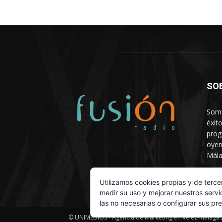
SO
Somo
éxit
prog
oyen
Mála
Depa
Utilizamos cookies propias y de terce
medir su uso y mejorar nuestros servi
las no necesarias o configurar sus pr
© UNIMEDIOS - Agencia de Marketing en Vélez-Málaga