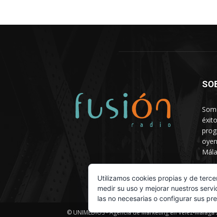
SO
Somo
éxit
prog
oyen
Mála
Depa
Utilizamos cookies propias y de terce
medir su uso y mejorar nuestros servi
las no necesarias o configurar sus pr
© UNIMEDIOS - Agencia de Marketing en Vélez-Málaga