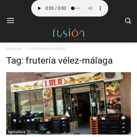
Etiquetas
Frutería vélez-málaga
Tag:
frutería vélez-málaga
Agricultura