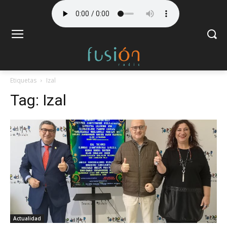
Etiquetas
Izal
Tag:
Izal
Actualidad