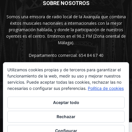
SOBRE NOSOTROS
Somos una emisora de radio local de la Axarquía que combina
éxitos musicales nacionales a internacionales con la mejor
programación hablada, y donde la participación de nuestros
oyentes es el centro. Emitimos en el 96.2 FM (Zona oriental de
Málaga).
Departamento comercial: 654 84 67 40
Utilizamos cookies propias y de terceros para garantizar el
funcionamiento de la web, medir su uso y mejorar nuestros
SÍGUENOS
servicios. Puede aceptar todas las cookies, rechazar las no
necesarias o configurar sus preferencias.
Política de cookies
Aceptar todo
Rechazar
© UNIMEDIOS - Agencia de Marketing en Vélez-Málaga 2026
Configurar