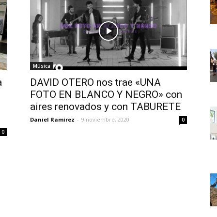
Música
a
DAVID OTERO nos trae «UNA
FOTO EN BLANCO Y NEGRO» con
aires renovados y con TABURETE
Daniel Ramírez
-
9 noviembre, 2020
0
0