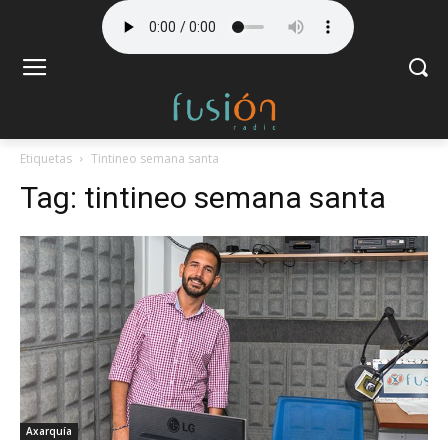
Etiquetas
Tintineo semana santa
Tag:
tintineo semana santa
Axarquía