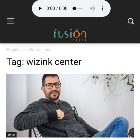
Etiquetas
Wizink center
Tag:
wizink center
Arte