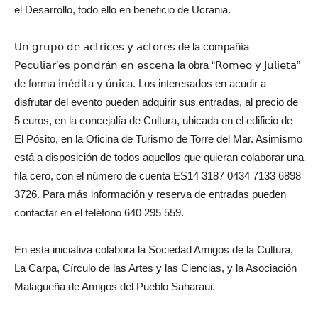
el Desarrollo, todo ello en beneficio de Ucrania.
𝖴𝗇 𝗀𝗋𝗎𝗉𝗈 𝖽𝖾 𝖺𝖼𝗍𝗋𝗂𝖼𝖾𝗌 𝗒 𝖺𝖼𝗍𝗈𝗋𝖾𝗌 de la compañía
𝖯𝖾𝖼𝗎𝗅𝗂𝖺𝗋’𝖾𝗌 𝗉𝗈𝗇𝖽𝗋á𝗇 𝖾𝗇 𝖾𝗌𝖼𝖾𝗇𝖺 la obra “𝖱𝗈𝗆𝖾𝗈 𝗒 𝖩𝗎𝗅𝗂𝖾𝗍𝖺”
de forma 𝗂𝗇é𝖽𝗂𝗍a 𝗒 ú𝗇𝗂𝖼a. Los interesados en acudir a
disfrutar del evento pueden adquirir sus entradas, al precio de
5 euros, en la concejalía de Cultura, ubicada en el edificio de
El Pósito, en la Oficina de Turismo de Torre del Mar. Asimismo
está a disposición de todos aquellos que quieran colaborar una
fila cero, con el número de cuenta ES14 3187 0434 7133 6898
3726. Para más información y reserva de entradas pueden
contactar en el teléfono 640 295 559.
En esta iniciativa colabora la Sociedad Amigos de la Cultura,
La Carpa, Círculo de las Artes y las Ciencias, y la Asociación
Malagueña de Amigos del Pueblo Saharaui.