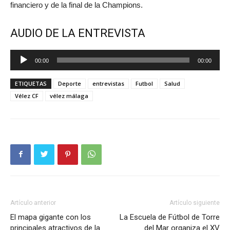
financiero y de la final de la Champions.
AUDIO DE LA ENTREVISTA
Reproductor
00:00
00:00
de
audio
ETIQUETAS
Deporte
entrevistas
Futbol
Salud
Vélez CF
vélez málaga
Artículo anterior
Artículo siguiente
El mapa gigante con los
La Escuela de Fútbol de Torre
principales atractivos de la
del Mar organiza el XV