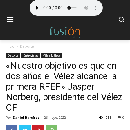
Inicio
Deporte
Deporte
Entrevistas
Vélez-Málaga
«Nuestro objetivo es que en
dos años el Vélez alcance la
primera RFEF» Jasper
Norberg, presidente del Vélez
CF
Por
Daniel Ramírez
-
26 mayo, 2022
1956
0