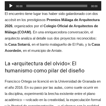
Reproductor
00:00
00:00
de
El encuentro tiene lugar tras haber sido galardonado con dos
audio
accésit en los prestigiosos
Premios Málaga de Arquitectura
2026
, organizados por el
Colegio Oficial de Arquitectos de
Málaga (COAM)
. En una enriquecedora conversación, el
arquitecto analiza al detalle sus dos proyectos reconocidos:
la
Casa Sotarrá
, en el barrio malagueño de El Palo, y la
Casa
Acordeón
, en el municipio de Arriate.
La «arquitectura del olvido»: El
humanismo como pilar del diseño
Francisco Ortega se licenció en la Universidad de Granada en
el año 2016. En su paso por las aulas, como suele ocurrir en
la disciplina, experimentó la brecha existente entre el plano
académico —volcado en la creatividad, la especulación formal
y la libertad de experimentación— y el choque con la realidad