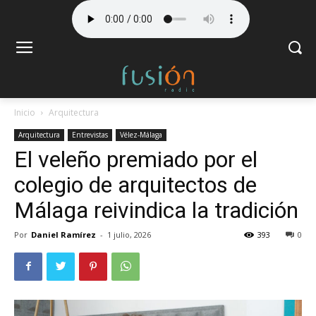
Inicio
Arquitectura
Arquitectura
Entrevistas
Vélez-Málaga
El veleño premiado por el
colegio de arquitectos de
Málaga reivindica la tradición
Por
Daniel Ramírez
-
1 julio, 2026
393
0