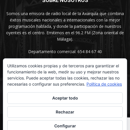
SOBRE NOSOTROS
Somos una emisora de radio local de la Axarquía que combina
éxitos musicales nacionales a internacionales con la mejor
programación hablada, y donde la participación de nuestros
oyentes es el centro. Emitimos en el 96.2 FM (Zona oriental de
Málaga).
Departamento comercial: 654 84 67 40
Utilizamos cookies propias y de terceros para garantizar el
funcionamiento de la web, medir su uso y mejorar nuestros
SÍGUENOS
servicios. Puede aceptar todas las cookies, rechazar las no
necesarias o configurar sus preferencias.
Política de cookies
Aceptar todo
Rechazar
© UNIMEDIOS - Agencia de Marketing en Vélez-Málaga 2026
Configurar