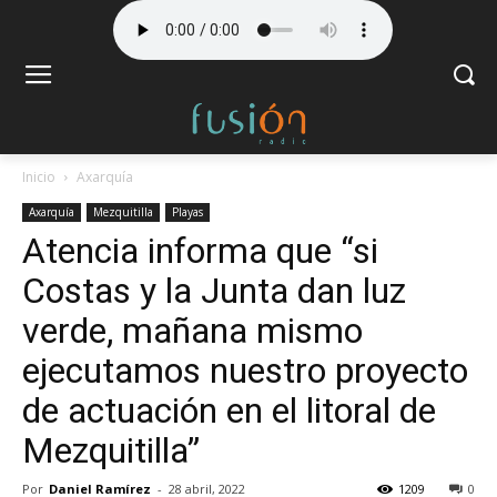
Inicio
Axarquía
Axarquía
Mezquitilla
Playas
Atencia informa que “si
Costas y la Junta dan luz
verde, mañana mismo
ejecutamos nuestro proyecto
de actuación en el litoral de
Mezquitilla”
Por
Daniel Ramírez
-
28 abril, 2022
1209
0