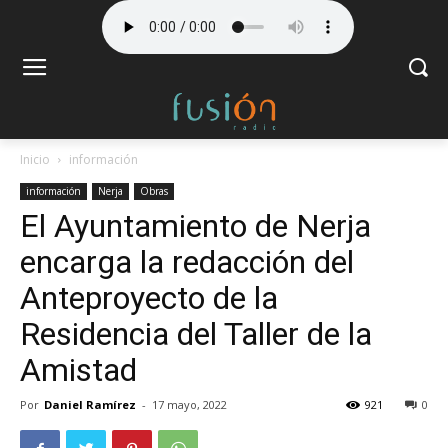
Inicio
información
información
Nerja
Obras
El Ayuntamiento de Nerja
encarga la redacción del
Anteproyecto de la
Residencia del Taller de la
Amistad
Por
Daniel Ramírez
-
17 mayo, 2022
921
0