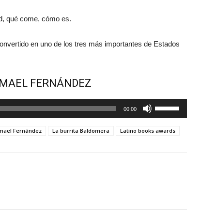
d, qué come, cómo es.
convertido en uno de los tres más importantes de Estados
ISMAEL FERNÁNDEZ
Utiliza
00:00
las
teclas
mael Fernández
La burrita Baldomera
Latino books awards
de
flecha
arriba/abajo
para
aumentar
o