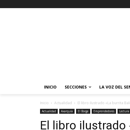
INICIO
SECCIONES
LA VOZ DEL S
Inicio
Actualidad
El libro ilustrado «La burrita 
Actualidad
Axarquía
El Borge
Emprendedores
Lectura
El libro ilustrado