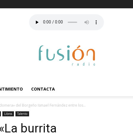
ENTIMIENTO
CONTACTA
Baldomera» del Borgeño Ismael Fernández entre los...
Libros
Talento
 «La burrita