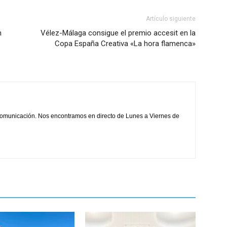
disminuir
el
Artículo siguiente
volumen.
n
Vélez-Málaga consigue el premio accesit en la
Copa España Creativa «La hora flamenca»
comunicación. Nos encontramos en directo de Lunes a Viernes de