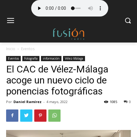
Inicio
Eventos
Eventos
Fotografía
información
Vélez-Málaga
El CAC de Vélez-Málaga
acoge un nuevo ciclo de
ponencias fotográficas
Por
Daniel Ramírez
-
4 mayo, 2022
1085
0