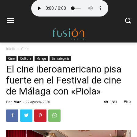
Inicio
Cine
Cine
Cultura
Málaga
Sin categoría
El cine iberoamericano pisa
fuerte en el Festival de cine
de Málaga con «Piola»
Por
Mar
-
27 agosto, 2020
1583
0