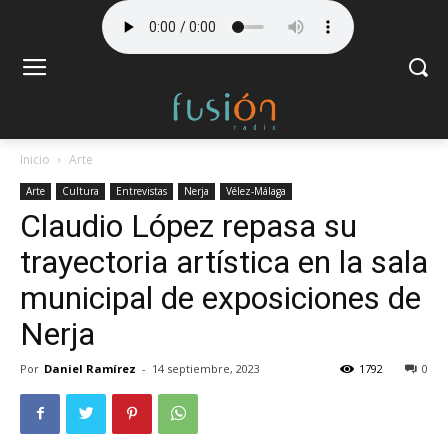
Inicio
Arte
Arte
Cultura
Entrevistas
Nerja
Vélez-Málaga
Claudio López repasa su
trayectoria artística en la sala
municipal de exposiciones de
Nerja
Por
Daniel Ramírez
-
14 septiembre, 2023
1792
0