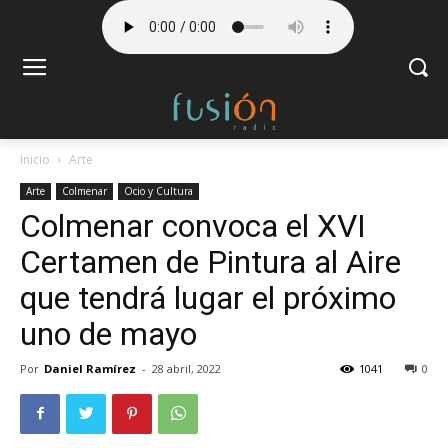
Inicio
Arte
Arte
Colmenar
Ocio y Cultura
Colmenar convoca el XVI
Certamen de Pintura al Aire
que tendrá lugar el próximo
uno de mayo
Por
Daniel Ramírez
-
28 abril, 2022
1041
0