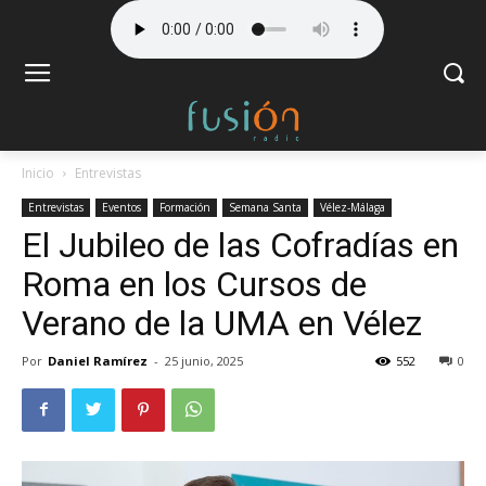
Inicio
Entrevistas
Entrevistas
Eventos
Formación
Semana Santa
Vélez-Málaga
El Jubileo de las Cofradías en
Roma en los Cursos de
Verano de la UMA en Vélez
Por
Daniel Ramírez
-
25 junio, 2025
552
0