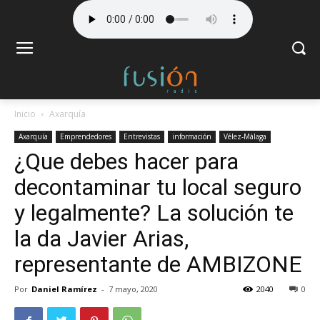
Inicio
Axarquía
Axarquía
Emprendedores
Entrevistas
información
Vélez-Málaga
¿Que debes hacer para
decontaminar tu local seguro
y legalmente? La solución te
la da Javier Arias,
representante de AMBIZONE
Por
Daniel Ramírez
-
7 mayo, 2020
2040
0