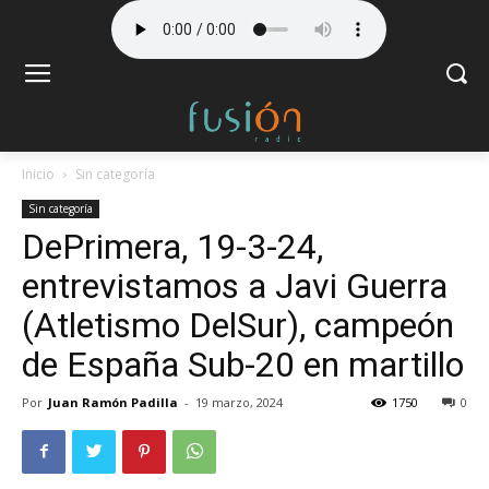
Inicio
Sin categoría
Sin categoría
DePrimera, 19-3-24,
entrevistamos a Javi Guerra
(Atletismo DelSur), campeón
de España Sub-20 en martillo
Por
Juan Ramón Padilla
-
19 marzo, 2024
1750
0