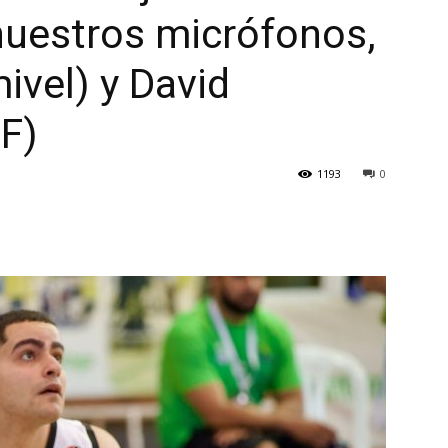
nuestros micrófonos,
ivel) y David
CF)
1193
0