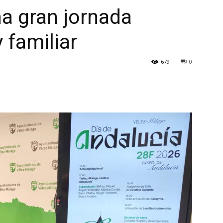
a gran jornada
 familiar
679
0