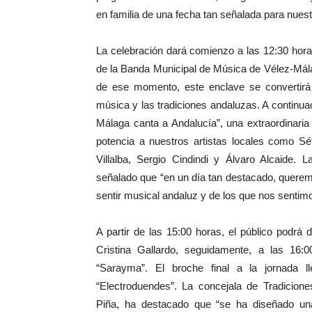
en familia de una fecha tan señalada para nue
La celebración dará comienzo a las 12:30 horas 
de la Banda Municipal de Música de Vélez-Málag
de ese momento, este enclave se convertirá e
música y las tradiciones andaluzas. A continuac
Málaga canta a Andalucía”, una extraordinaria 
potencia a nuestros artistas locales como S
Villalba, Sergio Cindindi y Álvaro Alcaide. 
señalado que “en un día tan destacado, queremo
sentir musical andaluz y de los que nos sentimo
A partir de las 15:00 horas, el público podrá 
Cristina Gallardo, seguidamente, a las 16:0
“Sarayma”. El broche final a la jornada 
“Electroduendes”. La concejala de Tradicion
Piña, ha destacado que “se ha diseñado un