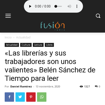
Inicio
Actualidad
Actualidad
Cultura
Lectura
Libros
«Las librerías y sus
trabajadores son unos
valientes» Belén Sánchez de
Tiempo para leer
Por
Daniel Ramírez
-
13 noviembre, 2020
1327
0