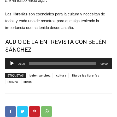
me ha traído hasta aquí’.
Las
librerías
son esenciales para la cultura y necesitan de
todos y cada uno de nosotros para que siga teniendo la
importancia que ha tenido desde antaño.
AUDIO DE LA ENTREVISTA CON BELÉN
SÁNCHEZ
Reproductor
00:00
00:00
de
audio
ETIQUETAS
belen sanchez
cultura
Día de las librerías
lectura
libros