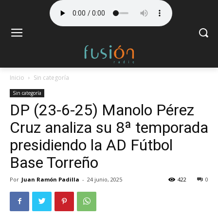
Inicio
Sin categoría
Sin categoría
DP (23-6-25) Manolo Pérez
Cruz analiza su 8ª temporada
presidiendo la AD Fútbol
Base Torreño
Por
Juan Ramón Padilla
-
24 junio, 2025
422
0