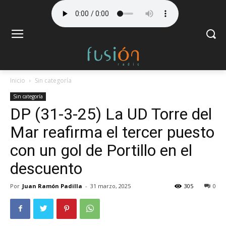
Inicio
Sin categoría
Sin categoría
DP (31-3-25) La UD Torre del
Mar reafirma el tercer puesto
con un gol de Portillo en el
descuento
Por
Juan Ramón Padilla
-
31 marzo, 2025
305
0