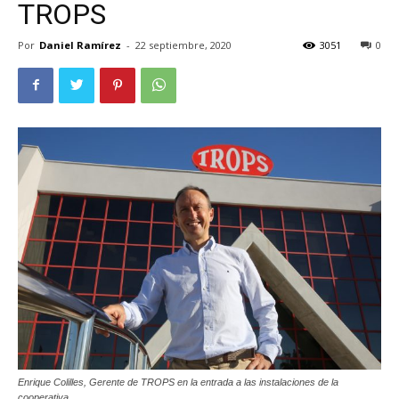
TROPS
Por
Daniel Ramírez
-
22 septiembre, 2020
3051
0
Enrique Colilles, Gerente de TROPS en la entrada a las instalaciones de la
cooperativa.