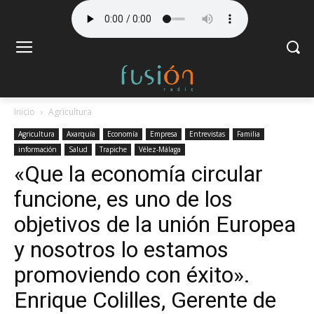
Inicio
Agricultura
Agricultura
Axarquía
Economía
Empresa
Entrevistas
Familia
información
Salud
Trapiche
Vélez-Málaga
«Que la economía circular
funcione, es uno de los
objetivos de la unión Europea
y nosotros lo estamos
promoviendo con éxito».
Enrique Colilles, Gerente de