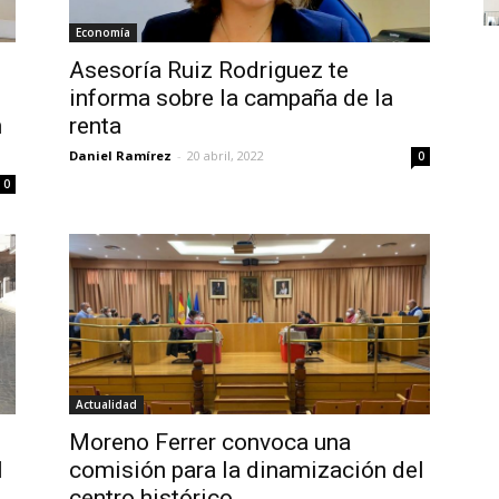
Economía
Asesoría Ruiz Rodriguez te
informa sobre la campaña de la
n
renta
Daniel Ramírez
-
20 abril, 2022
0
0
Actualidad
Moreno Ferrer convoca una
l
comisión para la dinamización del
centro histórico