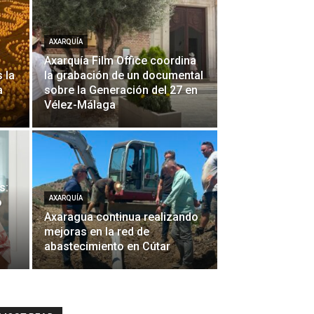
AXARQUÍA
Axarquía Film Office coordina
s la
la grabación de un documental
a
sobre la Generación del 27 en
Vélez-Málaga
s:
AXARQUÍA
o
Axaragua continua realizando
mejoras en la red de
abastecimiento en Cútar