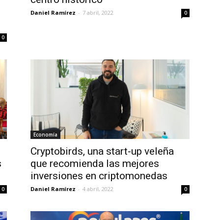
Daniel Ramírez
-
7 abril, 2022
0
0
Economía
Cryptobirds, una start-up veleña
s
que recomienda las mejores
inversiones en criptomonedas
Daniel Ramírez
-
4 abril, 2022
0
0