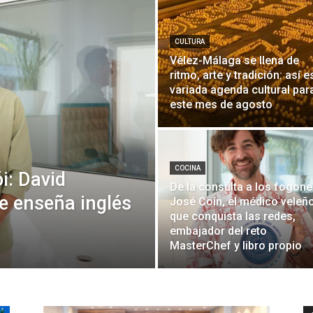
CULTURA
Vélez-Málaga se llena de
ritmo, arte y tradición: así e
variada agenda cultural par
este mes de agosto
COCINA
i: David
De la consulta a los fogone
e enseña inglés
José Coín, el médico veleñ
que conquista las redes,
embajador del reto
MasterChef y libro propio