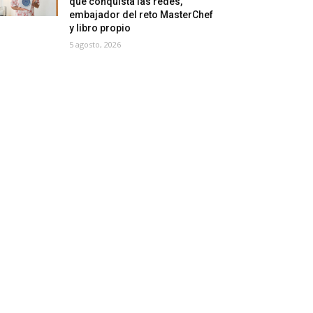
que conquista las redes,
embajador del reto MasterChef
y libro propio
5 agosto, 2026