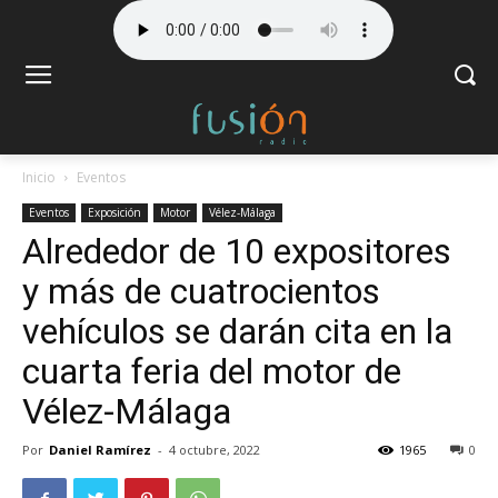
Inicio
Eventos
Eventos
Exposición
Motor
Vélez-Málaga
Alrededor de 10 expositores
y más de cuatrocientos
vehículos se darán cita en la
cuarta feria del motor de
Vélez-Málaga
Por
Daniel Ramírez
-
4 octubre, 2022
1965
0