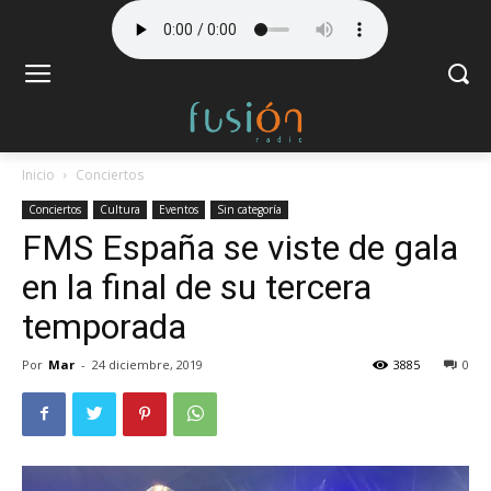
Inicio
Conciertos
Conciertos
Cultura
Eventos
Sin categoría
FMS España se viste de gala
en la final de su tercera
temporada
Por
Mar
-
24 diciembre, 2019
3885
0