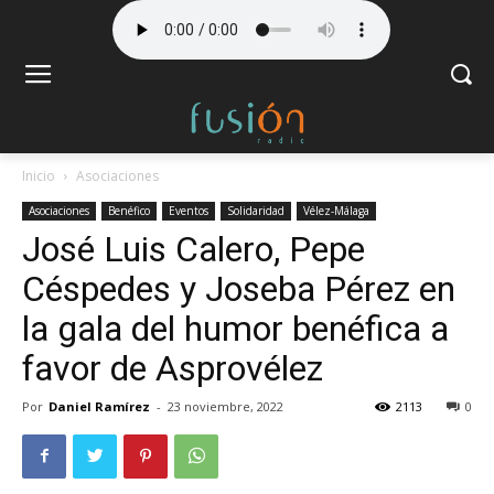
Inicio
Asociaciones
Asociaciones
Benéfico
Eventos
Solidaridad
Vélez-Málaga
José Luis Calero, Pepe
Céspedes y Joseba Pérez en
la gala del humor benéfica a
favor de Asprovélez
Por
Daniel Ramírez
-
23 noviembre, 2022
2113
0