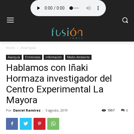
Inicio
Axarquía
Axarquía
Entrevistas
información
Medio Ambiente
Hablamos con Iñaki
Hormaza investigador del
Centro Experimental La
Mayora
Por
Daniel Ramírez
-
5 agosto, 2019
1997
0