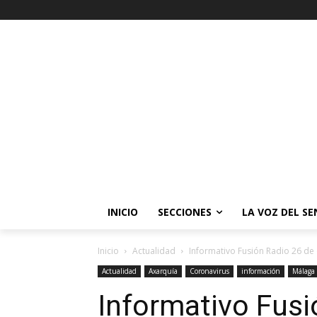
INICIO
SECCIONES
LA VOZ DEL S
Inicio
Actualidad
Informativo Fusión Radio 26 de
Actualidad
Axarquía
Coronavirus
información
Málaga
Informativo Fusi