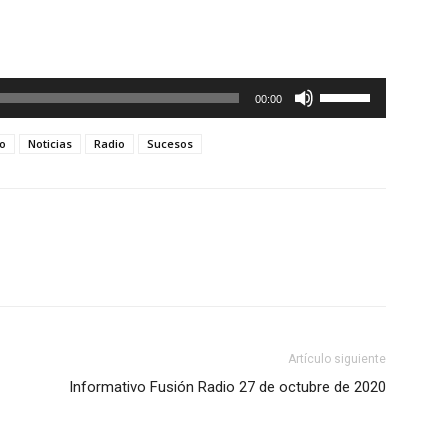
Utiliza
00:00
las
teclas
io
Noticias
Radio
Sucesos
de
flecha
arriba/abajo
para
aumentar
o
disminuir
el
Artículo siguiente
volumen.
Informativo Fusión Radio 27 de octubre de 2020