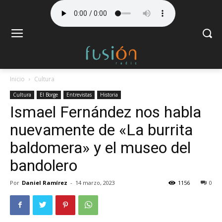
Inicio
Cultura
Cultura
El Borge
Entrevistas
Historia
Ismael Fernández nos habla
nuevamente de «La burrita
baldomera» y el museo del
bandolero
Por
Daniel Ramírez
-
14 marzo, 2023
1156
0