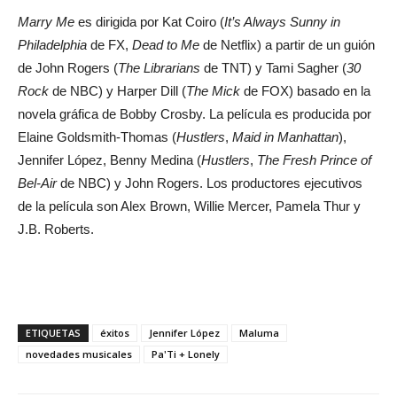
Marry Me
es dirigida por Kat Coiro (
It’s Always Sunny in
Philadelphia
de FX,
Dead to Me
de Netflix) a partir de un guión
de John Rogers (
The Librarians
de TNT) y Tami Sagher (
30
Rock
de NBC) y Harper Dill (
The Mick
de FOX) basado en la
novela gráfica de Bobby Crosby. La película es producida por
Elaine Goldsmith-Thomas (
Hustlers
,
Maid in Manhattan
),
Jennifer López, Benny Medina (
Hustlers
,
The Fresh Prince of
Bel-Air
de NBC) y John Rogers. Los productores ejecutivos
de la película son Alex Brown, Willie Mercer, Pamela Thur y
J.B. Roberts.
ETIQUETAS
éxitos
Jennifer López
Maluma
novedades musicales
Pa'Ti + Lonely