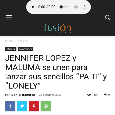
Inicio
Música
Música
Novedades
JENNIFER LOPEZ y
MALUMA se unen para
lanzar sus sencillos “PA TI” y
“LONELY”
Por
Daniel Ramírez
-
20 octubre, 2020
1334
0